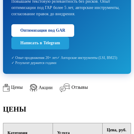
Повышаем текстовую релевантность без рисков. Опыт
оптимизации под ГАР более 5 лет, авторские инструменты,
согласование правок до внедрения.
Оптимизация под GAR
Написать в Telegram
✓ Опыт продвижения 20+ лет
✓ Авторские инструменты (LSI, BM25)
✓ Результат держится годами
Цены
Акции
Отзывы
ЦЕНЫ
Цена, руб.
Категория
Услуга