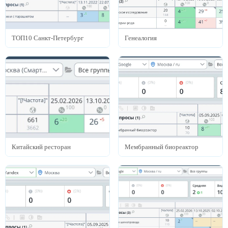
ТОП10 Санкт-Петербург
Генеалогия
Дорого
Недорого
Высокое
Высокое
Дорого
Недорого
Есть
Нет
Есть
Нет
Китайский ресторан
Мембранный биореактор
1 год
1 год